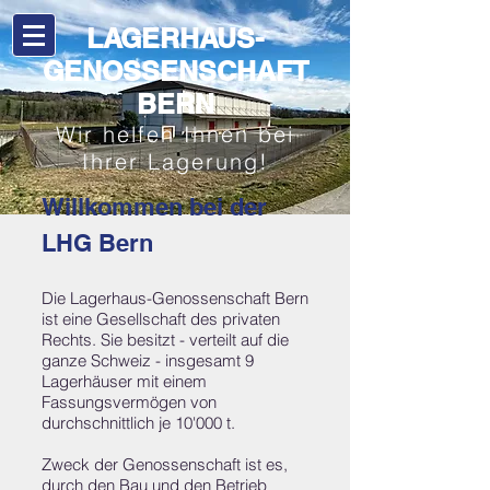
LAGERHAUS-
GENOSSENSCHAFT
BERN​
Wir helfen Ihnen bei
Ihrer Lagerung!
Willkommen bei der
LHG Bern
Die Lagerhaus-Genossenschaft Bern
ist eine Gesellschaft des privaten
Rechts. Sie besitzt - verteilt auf die
ganze Schweiz - insgesamt 9
Lagerhäuser mit einem
Fassungsvermögen von
durchschnittlich je 10'000 t.
Zweck der Genossenschaft ist es,
durch den Bau und den Betrieb